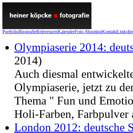
Portfolio
Biografie
Referenzen
Kalender
Foto-Shooting
Kontakt
Links
Im
Olympiaserie 2014: deuts
2014)
Auch diesmal entwickelt
Olympiaserie, jetzt zu d
Thema " Fun und Emotion
Holi-Farben, Farbpulver
London 2012: deutsche Spo