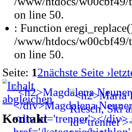
/www/htdocs/w00cbf49/t
on line 50.
: Function eregi_replace(
/www/htdocs/w00cbf49/t
on line 50.
Seite:
1
2
nächste Seite ›
letzt
Kontakt