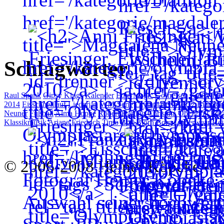
Schlagwörter
Raul Spank
Gipsy Kings
Kalender
Equi Magic
Golfreisen
Kati Wilh
2014
Eisschnelllauf
Liederjan
WM-Serie
Olympiaserie 2012
Biathlon
Neuner
Fußball
Alma Hoppe
Robert Harting
Christina Obergföll
Kata
Klassikmusik
Ariane Friedrich
Timo Boll
Björn Borg-Underwear
Hei
© 2006-2008 Heiner Köpcke -
H