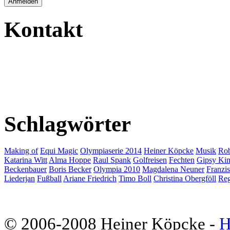
Kontakt
Schlagwörter
Making of
Equi Magic
Olympiaserie 2014
Heiner Köpcke
Musik
Rob
Katarina Witt
Alma Hoppe
Raul Spank
Golfreisen
Fechten
Gipsy Ki
Beckenbauer
Boris Becker
Olympia 2010
Magdalena Neuner
Franzi
Liederjan
Fußball
Ariane Friedrich
Timo Boll
Christina Obergföll
Reg
© 2006-2008 Heiner Köpcke -
H