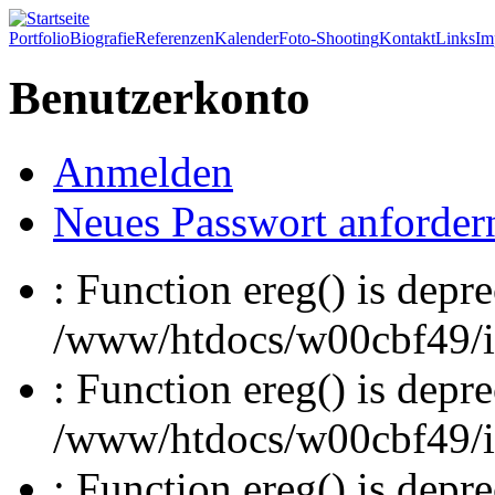
Portfolio
Biografie
Referenzen
Kalender
Foto-Shooting
Kontakt
Links
Im
Benutzerkonto
Anmelden
Neues Passwort anforder
: Function ereg() is depre
/www/htdocs/w00cbf49/inc
: Function ereg() is depre
/www/htdocs/w00cbf49/inc
: Function ereg() is depre